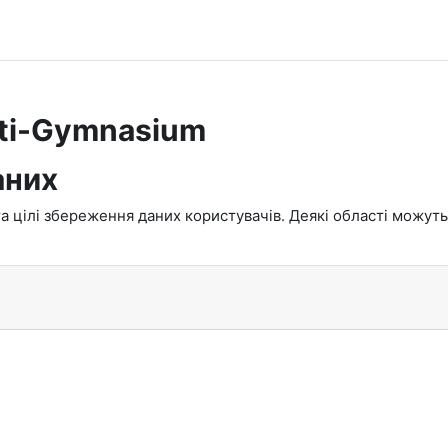
tti-Gymnasium
аних
а цілі збереження даних користувачів. Деякі області можуть м